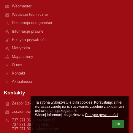
Webmaster
Wsparcie techniczne
Deklaracja dostępności
Informacje prawne
Polityka prywatności
Metryczka
Mapa strony
O nas
Kontakt
Aktualności
Kontakty
Ta strona wykorzystuje pliki cookies. Korzystając z niej 
Zespół Szkół w Szumowie
wyrażasz zgodę na ich używanie, zgodnie z aktualnymi 
ustawieniami przeglądarki.

zsszumowo@szkolaszumowo.pl
Więcej informacji znajdziesz w 
Polityce prywatności
.
737 271 061 - sekretariat
OK
737 271 062 - dyrektor
737 271 063 - wicedyrektor