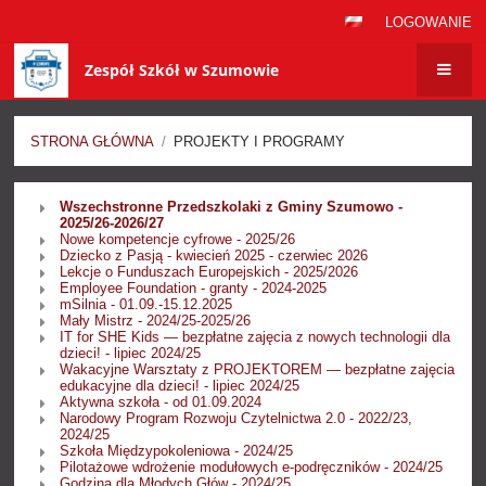
LOGOWANIE
Zespół Szkół w Szumowie
STRONA GŁÓWNA
/
PROJEKTY I PROGRAMY
Projekty
Wszechstronne Przedszkolaki z Gminy Szumowo -
i
2025/26-2026/27
Nowe kompetencje cyfrowe - 2025/26
programy
Dziecko z Pasją - kwiecień 2025 - czerwiec 2026
Lekcje o Funduszach Europejskich - 2025/2026
Employee Foundation - granty - 2024-2025
mSilnia - 01.09.-15.12.2025
Mały Mistrz - 2024/25-2025/26
IT for SHE Kids — bezpłatne zajęcia z nowych technologii dla
dzieci! - lipiec 2024/25
Wakacyjne Warsztaty z PROJEKTOREM — bezpłatne zajęcia
edukacyjne dla dzieci! - lipiec 2024/25
Aktywna szkoła - od 01.09.2024
Narodowy Program Rozwoju Czytelnictwa 2.0 - 2022/23,
2024/25
Szkoła Międzypokoleniowa - 2024/25
Pilotażowe wdrożenie modułowych e-podręczników - 2024/25
Godzina dla Młodych Głów - 2024/25