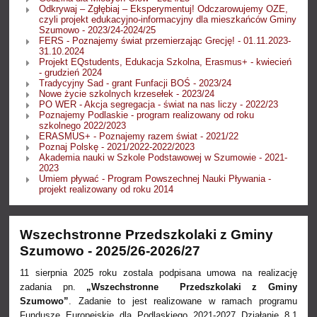
Odkrywaj – Zgłębiaj – Eksperymentuj! Odczarowujemy OZE,
czyli projekt edukacyjno-informacyjny dla mieszkańców Gminy
Szumowo - 2023/24-2024/25
FERS - Poznajemy świat przemierzając Grecję! - 01.11.2023-
31.10.2024
Projekt EQstudents, Edukacja Szkolna, Erasmus+ - kwiecień
- grudzień 2024
Tradycyjny Sad - grant Funfacji BOŚ - 2023/24
Nowe życie szkolnych krzesełek - 2023/24
PO WER - Akcja segregacja - świat na nas liczy - 2022/23
Poznajemy Podlaskie - program realizowany od roku
szkolnego 2022/2023
ERASMUS+ - Poznajemy razem świat - 2021/22
Poznaj Polskę - 2021/2022-2022/2023
Akademia nauki w Szkole Podstawowej w Szumowie - 2021-
2023
Umiem pływać - Program Powszechnej Nauki Pływania -
projekt realizowany od roku 2014
Wszechstronne Przedszkolaki z Gminy
Szumowo - 2025/26-2026/27
11 sierpnia 2025 roku zostala podpisana umowa na realizację
zadania pn.
„Wszechstronne Przedszkolaki z Gminy
Szumowo”
. Zadanie to jest realizowane w ramach programu
Fundusze Europejskie dla Podlaskiego 2021-2027 Działanie 8.1