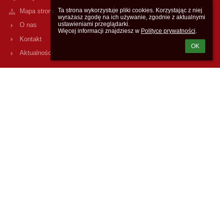
Ta strona wykorzystuje pliki cookies. Korzystając z niej 
Mapa strony
wyrażasz zgodę na ich używanie, zgodnie z aktualnymi 
ustawieniami przeglądarki.

O nas
Więcej informacji znajdziesz w 
Polityce prywatności
.
Kontakt
OK
Aktualności
Kontakty
Zespół Szkół w Szumowie
zsszumowo@szkolaszumowo.pl
737 271 061 - sekretariat
737 271 062 - dyrektor
737 271 063 - wicedyrektor
ul. Szkolna 14
18-305 Szumowo
Poland
Inspektor danych osobowych
Rafał Kowalczyk
e-mail: inspektorochronydanych@kowalczyk.pro
Godziny pracy sekretariatu
poniedziałek - piątek
7.30 - 15.30