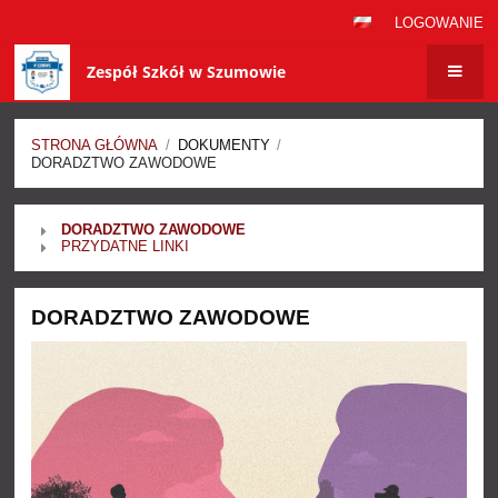
LOGOWANIE
Zespół Szkół w Szumowie
STRONA GŁÓWNA
/
DOKUMENTY
/
DORADZTWO ZAWODOWE
Doradztwo
DORADZTWO ZAWODOWE
zawodowe
PRZYDATNE LINKI
DORADZTWO ZAWODOWE