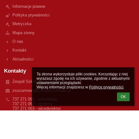
Informacje prawne
Polityka prywatności
Metryczka
Mapa strony
O nas
Kontakt
Aktualności
Kontakty
Ta strona wykorzystuje pliki cookies. Korzystając z niej 
wyrażasz zgodę na ich używanie, zgodnie z aktualnymi 
Zespół Szkół w Szumowie
ustawieniami przeglądarki.

Więcej informacji znajdziesz w 
Polityce prywatności
.
zsszumowo@szkolaszumowo.pl
OK
737 271 061 - sekretariat
737 271 062 - dyrektor
737 271 063 - wicedyrektor
ul. Szkolna 14
18-305 Szumowo
Poland
Inspektor danych osobowych