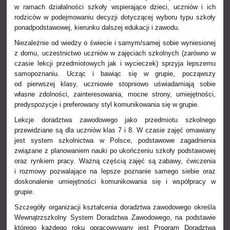
w ramach działalności szkoły wspierające dzieci, uczniów i ich
rodziców w podejmowaniu decyzji dotyczącej wyboru typu szkoły
ponadpodstawowej, kierunku dalszej edukacji i zawodu.
Niezależnie od wiedzy o świecie i samym/samej sobie wyniesionej
z domu, uczestnictwo uczniów w zajęciach szkolnych (zarówno w
czasie lekcji przedmiotowych jak i wycieczek) sprzyja lepszemu
samopoznaniu. Ucząc i bawiąc się w grupie, począwszy
od pierwszej klasy, uczniowie stopniowo uświadamiają sobie
własne zdolności, zainteresowania, mocne strony, umiejętności,
predyspozycje i preferowany styl komunikowania się w grupie.
Lekcje doradztwa zawodowego jako przedmiotu szkolnego
przewidziane są dla uczniów klas 7 i 8. W czasie zajęć omawiany
jest system szkolnictwa w Polsce, podstawowe zagadnienia
związane z planowaniem nauki po ukończeniu szkoły podstawowej
oraz rynkiem pracy. Ważną częścią zajęć są zabawy, ćwiczenia
i rozmowy pozwalające na lepsze poznanie samego siebie oraz
doskonalenie umiejętności komunikowania się i współpracy w
grupie.
Szczegóły organizacji kształcenia doradztwa zawodowego określa
Wewnątrzszkolny System Doradztwa Zawodowego, na podstawie
którego każdego roku opracowywany jest Program Doradztwa