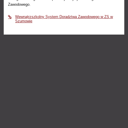
Zawodowego.
Wewnątrzszkolny System Doradztwa Zawodowego w ZS w
Szumowie