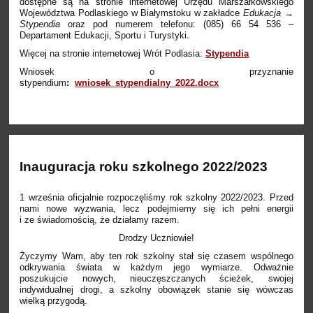
dostępne są na stronie internetowej Urzędu Marszałkowskiego
Województwa Podlaskiego w Białymstoku w zakładce
Edukacja →
Stypendia
oraz pod numerem telefonu: (085) 66 54 536 –
Departament Edukacji, Sportu i Turystyki.
Więcej na stronie internetowej Wrót Podlasia:
Stypendia
Wniosek o przyznanie
stypendium
:
wniosek_stypendialny_2022.docx
Inauguracja roku szkolnego 2022/2023
1 września oficjalnie rozpoczęliśmy rok szkolny 2022/2023. Przed
nami nowe wyzwania, lecz podejmiemy się ich pełni energii
i ze świadomością, że działamy razem.
Drodzy Uczniowie!
Życzymy Wam, aby ten rok szkolny stał się czasem wspólnego
odkrywania świata w każdym jego wymiarze. Odważnie
poszukujcie nowych, nieuczęszczanych ścieżek, swojej
indywidualnej drogi, a szkolny obowiązek stanie się wówczas
wielką przygodą.