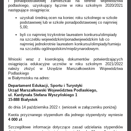
i ponadpodstawowej zamieszkali na terenie województwa
podlaskiego, uzyskujący łącznie w roku szkolnym 2020/2021
następujące osiągnięcia:
uzyskali średnią ocen na koniec roku szkolnego w szkole
podstawowej lub w szkole ponadpodstawowej co najmniej
5,00;
byli co najmniej trzykrotnie laureatem konkursu/olimpiady
na szczeblu wojewódzkim/ponadwojewódzkim lub co
najmniej jednokrotnie laureatem konkursu/olimpiady/turnieju
na szczeblu ogólnopolskim/międzynarodowym.
Wnioski wraz z kserokopią dokumentów potwierdzających
osiągnięcia edukacyjne uczniów w roku szkolnym 2021/2022
należy złożyć w Urzędzie Marszałkowskim Województwa
Podlaskiego
w Białymstoku na adres:
Departament Edukacji, Sportu i Turystyki
Urząd Marszałkowski Województwa Podlaskiego,
ul. Kardynała Stefana Wyszyńskiego 1
15-888 Białystok
do dnia 14 października 2022 r. (wniosek w załączeniku poniżej)
Kwota przyznanego stypendium dla jednego stypendysty wyniesie
4 000 zł
.
Szczegółowe informacje dotyczące zasad udzielania stypendiów