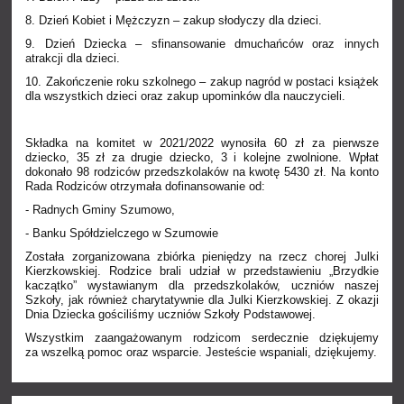
8. Dzień Kobiet i Mężczyzn – zakup słodyczy dla dzieci.
9. Dzień Dziecka – sfinansowanie dmuchańców oraz innych
atrakcji dla dzieci.
10. Zakończenie roku szkolnego – zakup nagród w postaci książek
dla wszystkich dzieci oraz zakup upominków dla nauczycieli.
Składka na komitet w 2021/2022 wynosiła 60 zł za pierwsze
dziecko, 35 zł za drugie dziecko, 3 i kolejne zwolnione. Wpłat
dokonało 98 rodziców przedszkolaków na kwotę 5430 zł. Na konto
Rada Rodziców otrzymała dofinansowanie od:
- Radnych Gminy Szumowo,
- Banku Spółdzielczego w Szumowie
Została zorganizowana zbiórka pieniędzy na rzecz chorej Julki
Kierzkowskiej. Rodzice brali udział w przedstawieniu „Brzydkie
kaczątko” wystawianym dla przedszkolaków, uczniów naszej
Szkoły, jak również charytatywnie dla Julki Kierzkowskiej. Z okazji
Dnia Dziecka gościliśmy uczniów Szkoły Podstawowej.
Wszystkim zaangażowanym rodzicom serdecznie dziękujemy
za wszelką pomoc oraz wsparcie. Jesteście wspaniali, dziękujemy.