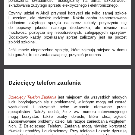
ponoszenia świadomości ekologicznej na temat szkodliwości
składowania zużytego sprzętu elektrycznego i elektronicznego.
Czynny udział w Akcji przynosi korzyści nie tylko samej szkole
i uczniom, ale również rodzicom. Każda osoba zainteresowana
oddaniem zużytego sprzętu na rzecz szkoły przyczynia się
do poprawy jakości naszego środowiska, ale również ma
możliwość pozbycia się niepotrzebnych, zalegających sprzętów.
Dodatkowo każdy przekazany sprzęt zaliczany jest na poczet
zbiórki szkolnej.
Jeśli macie niepotrzebne sprzęty, które zajmują miejsce w domu
lub garażu, to nie zastanawiaj się, przynieś je do nas.
Dziecięcy telefon zaufania
Dziecięcy Telefon Zaufania
jest miejscem dla wszystkich młodych
ludzi borykających się z problemami, w którym mogą oni zostać
wysłuchani i otrzymać pełne wsparcie oferowane przez
specjalistów. Należy dodać, że z ww. numeru interwencyjnego
mogą korzystać także osoby dorosłe, które chcą zgłosić
zaobserwowane problemy dzieci lub rażące zaniedbania względem
nich.
Z Dziecięcego Telefonu Zaufania mogą również korzystać
również uchodźcy i cudzoziemcy. Przy telefonie i czacie dyżurują