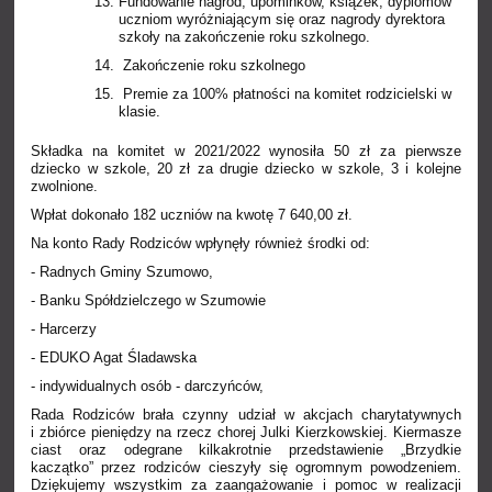
Fundowanie nagród, upominków, książek, dyplomów
uczniom wyróżniającym się oraz nagrody dyrektora
szkoły na zakończenie roku szkolnego.
Zakończenie roku szkolnego
Premie za 100% płatności na komitet rodzicielski w
klasie.
Składka na komitet w 2021/2022 wynosiła 50 zł za pierwsze
dziecko w szkole, 20 zł za drugie dziecko w szkole, 3 i kolejne
zwolnione.
Wpłat dokonało 182 uczniów na kwotę 7 640,00 zł.
Na konto Rady Rodziców wpłynęły również środki od:
- Radnych Gminy Szumowo,
- Banku Spółdzielczego w Szumowie
- Harcerzy
- EDUKO Agat Śladawska
- indywidualnych osób - darczyńców,
Rada Rodziców brała czynny udział w akcjach charytatywnych
i zbiórce pieniędzy na rzecz chorej Julki Kierzkowskiej. Kiermasze
ciast oraz odegrane kilkakrotnie przedstawienie „Brzydkie
kaczątko” przez rodziców cieszyły się ogromnym powodzeniem.
Dziękujemy wszystkim za zaangażowanie i pomoc w realizacji